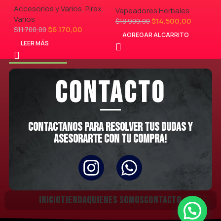
Accesorios y Varios
,
Pirex
,
Vapeadores Herbales
Varios
$
14.500,00
$
18.900,00
$
6.170,00
$
11.700,00
AGREGAR AL CARRITO
LEER MÁS
CONTACTO
Contactanos para resolver tus dudas y
asesorarte con tu compra!
INICIO
TIENDA
QUIENES SOMOS
CONTACTO
CalVito