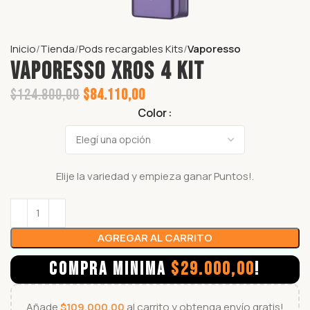
Inicio
Tienda
Pods recargables Kits
Vaporesso
VAPORESSO XROS 4 KIT
$
124.800,00
$
84.110,00
Color
Elije la variedad y empieza ganar
Puntos!.
AGREGAR AL CARRITO
COMPRA MINIMA
$
29.000,00
!
Añade
$
109.000,00
al carrito y obtenga envío gratis!