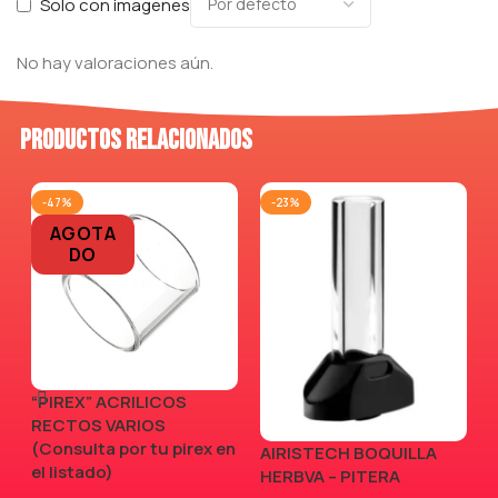
Solo con imagenes
No hay valoraciones aún.
Productos relacionados
-47%
-23%
AGOTA
DO
“PIREX” ACRILICOS
RECTOS VARIOS
(Consulta por tu pirex en
AIRISTECH BOQUILLA
V
el listado)
HERBVA – PITERA