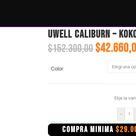
Inicio
/
Tienda
/
Pods recargables Kits
/
Uwel
UWELL CALIBURN – KOK
$
42.660,
$
152.300,00
Color
Elije la v
-
COMPRA MINIMA
$
29.0