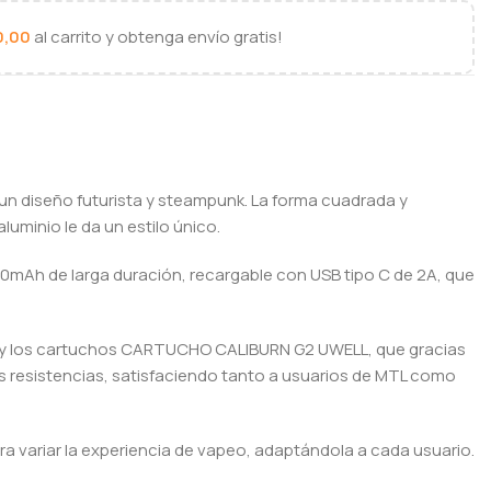
0,00
al carrito y obtenga envío gratis!
 un diseño futurista y steampunk. La forma cuadrada y
luminio le da un estilo único.
950mAh de larga duración, recargable con USB tipo C de 2A, que
hm) y los cartuchos CARTUCHO CALIBURN G2 UWELL, que gracias
ras resistencias, satisfaciendo tanto a usuarios de MTL como
a variar la experiencia de vapeo, adaptándola a cada usuario.