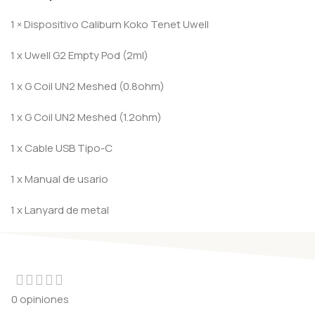
1 × Dispositivo Caliburn Koko Tenet Uwell
1 x Uwell G2 Empty Pod (2ml)
1 x G Coil UN2 Meshed (0.8ohm)
1 x G Coil UN2 Meshed (1.2ohm)
1 x Cable USB Tipo-C
1 x Manual de usario
1 x Lanyard de metal
0 opiniones