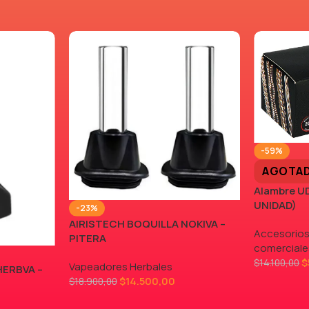
-59%
AGOTA
Alambre UD
UNIDAD)
-23%
AIRISTECH BOQUILLA NOKIVA –
Accesorios
PITERA
comerciale
$
$
14.100,00
Vapeadores Herbales
HERBVA –
$
14.500,00
$
18.900,00