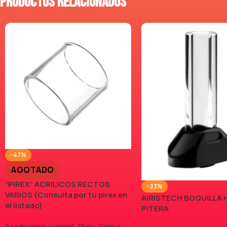
Productos relacionados
-47%
AGOTADO
“PIREX” ACRILICOS RECTOS
-23%
VARIOS (Consulta por tu pirex en
AIRISTECH BOQUILLA 
el listado)
PITERA
Accesorios y Varios
,
Pirex
,
Varios