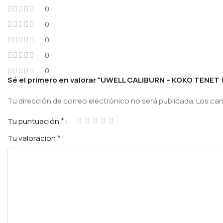
0
0
0
0
0
Sé el primero en valorar “UWELL CALIBURN – KOKO TENET 
Tu dirección de correo electrónico no será publicada.
Los ca
*
Tu puntuación
*
Tu valoración