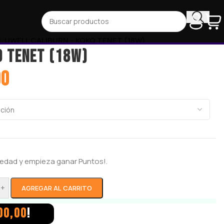
l
/
UWELL CALIBURN – KOKO TENET (18W)
O TENET (18W)
00
ariedad y empieza ganar
Puntos!.
+
AGREGAR AL CARRITO
00,00
!