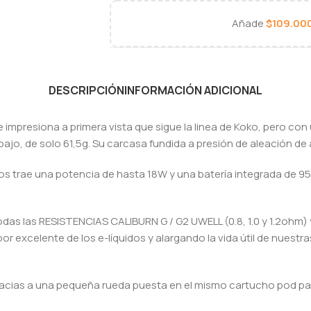
Añade
$
109.00
DESCRIPCIÓN
INFORMACIÓN ADICIONAL
 impresiona a primera vista que sigue la linea de Koko, pero con
ajo, de solo 61,5g. Su carcasa fundida a presión de aleación de a
 nos trae una potencia de hasta 18W y una batería integrada de 
todas las RESISTENCIAS CALIBURN G / G2 UWELL (0.8, 1.0 y 1.2o
r excelente de los e-líquidos y alargando la vida útil de nuest
gracias a una pequeña rueda puesta en el mismo cartucho pod par