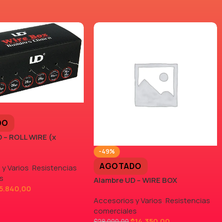
DO
 – ROLL WIRE (x
-49%
AGOTADO
 y Varios
,
Resistencias
s
Alambre UD – WIRE BOX
5.840,00
Accesorios y Varios
,
Resistencias
comerciales
$
14.350,00
$
28.000,00